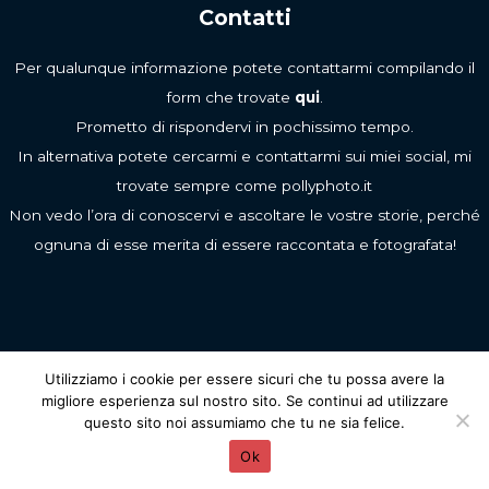
Contatti
Per qualunque informazione potete contattarmi compilando il
form che trovate
qui
.
Prometto di rispondervi in pochissimo tempo.
In alternativa potete cercarmi e contattarmi sui miei social, mi
trovate sempre come pollyphoto.it
Non vedo l’ora di conoscervi e ascoltare le vostre storie, perché
ognuna di esse merita di essere raccontata e fotografata!
Utilizziamo i cookie per essere sicuri che tu possa avere la
Copyright © 2026 Pollyphoto.it
migliore esperienza sul nostro sito. Se continui ad utilizzare
Polly - La tua fotografa di famiglia a Milano e provincia
questo sito noi assumiamo che tu ne sia felice.
Visual Sitemap
Ok