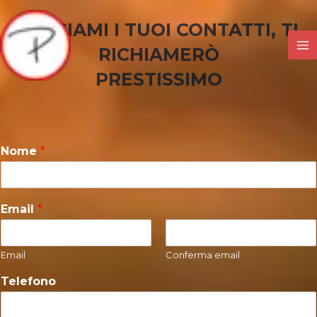
Vai
LASCIAMI I TUOI CONTATTI, TI
al
contenuto
RICHIAMERÒ
Ma
PRESTISSIMO
Me
Nome
*
Email
*
Email
Conferma email
Telefono